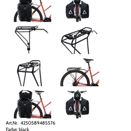
Art.Nr. 4250589485576
Farbe: black