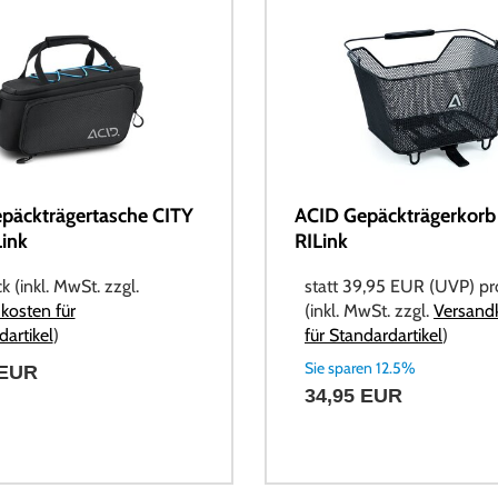
päckträgertasche CITY
ACID Gepäckträgerkorb
Link
RILink
k (inkl. MwSt. zzgl.
statt
39,95 EUR
(
UVP
) p
kosten für
(inkl. MwSt. zzgl.
Versand
artikel
)
für Standardartikel
)
Sie sparen 12.5%
 EUR
34,95 EUR