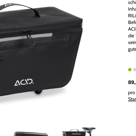
sch
Inh
RILi
Bef
ACI
die
sei
gute
89
pro 
Sta