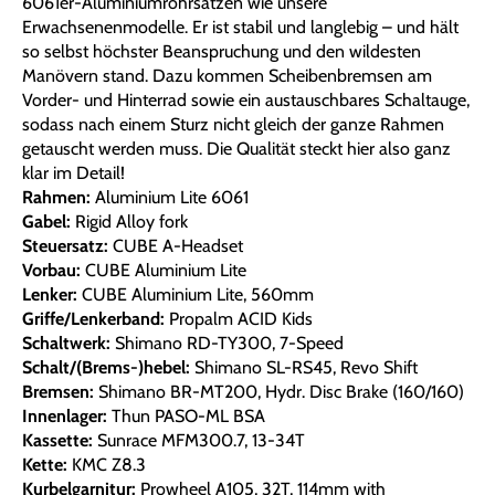
6061er-Aluminiumrohrsätzen wie unsere
Erwachsenenmodelle. Er ist stabil und langlebig – und hält
so selbst höchster Beanspruchung und den wildesten
Manövern stand. Dazu kommen Scheibenbremsen am
Vorder- und Hinterrad sowie ein austauschbares Schaltauge,
sodass nach einem Sturz nicht gleich der ganze Rahmen
getauscht werden muss. Die Qualität steckt hier also ganz
klar im Detail!
Rahmen:
Aluminium Lite 6061
Gabel:
Rigid Alloy fork
Steuersatz:
CUBE A-Headset
Vorbau:
CUBE Aluminium Lite
Lenker:
CUBE Aluminium Lite, 560mm
Griffe/Lenkerband:
Propalm ACID Kids
Schaltwerk:
Shimano RD-TY300, 7-Speed
Schalt/(Brems-)hebel:
Shimano SL-RS45, Revo Shift
Bremsen:
Shimano BR-MT200, Hydr. Disc Brake (160/160)
Innenlager:
Thun PASO-ML BSA
Kassette:
Sunrace MFM300.7, 13-34T
Kette:
KMC Z8.3
Kurbelgarnitur:
Prowheel A105, 32T, 114mm with