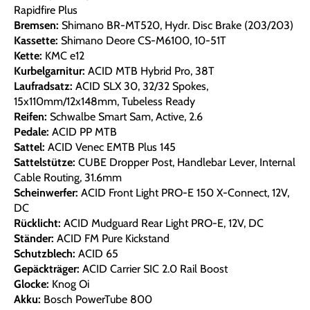
Rapidfire Plus
Bremsen:
Shimano BR-MT520, Hydr. Disc Brake (203/203)
Kassette:
Shimano Deore CS-M6100, 10-51T
Kette:
KMC e12
Kurbelgarnitur:
ACID MTB Hybrid Pro, 38T
Laufradsatz:
ACID SLX 30, 32/32 Spokes,
15x110mm/12x148mm, Tubeless Ready
Reifen:
Schwalbe Smart Sam, Active, 2.6
Pedale:
ACID PP MTB
Sattel:
ACID Venec EMTB Plus 145
Sattelstütze:
CUBE Dropper Post, Handlebar Lever, Internal
Cable Routing, 31.6mm
Scheinwerfer:
ACID Front Light PRO-E 150 X-Connect, 12V,
DC
Rücklicht:
ACID Mudguard Rear Light PRO-E, 12V, DC
Ständer:
ACID FM Pure Kickstand
Schutzblech:
ACID 65
Gepäckträger:
ACID Carrier SIC 2.0 Rail Boost
Glocke:
Knog Oi
Akku:
Bosch PowerTube 800