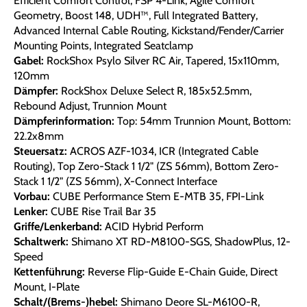
Efficient Comfort Control, FSP 4-Link, Agile Comfort
Geometry, Boost 148, UDH™, Full Integrated Battery,
Advanced Internal Cable Routing, Kickstand/Fender/Carrier
Mounting Points, Integrated Seatclamp
Gabel:
RockShox Psylo Silver RC Air, Tapered, 15x110mm,
120mm
Dämpfer:
RockShox Deluxe Select R, 185x52.5mm,
Rebound Adjust, Trunnion Mount
Dämpferinformation:
Top: 54mm Trunnion Mount, Bottom:
22.2x8mm
Steuersatz:
ACROS AZF-1034, ICR (Integrated Cable
Routing), Top Zero-Stack 1 1/2" (ZS 56mm), Bottom Zero-
Stack 1 1/2" (ZS 56mm), X-Connect Interface
Vorbau:
CUBE Performance Stem E-MTB 35, FPI-Link
Lenker:
CUBE Rise Trail Bar 35
Griffe/Lenkerband:
ACID Hybrid Perform
Schaltwerk:
Shimano XT RD-M8100-SGS, ShadowPlus, 12-
Speed
Kettenführung:
Reverse Flip-Guide E-Chain Guide, Direct
Mount, I-Plate
Schalt/(Brems-)hebel:
Shimano Deore SL-M6100-R,