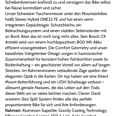
Scheibenbremsen kraftvoll zu und verzögern das Bike selbst
bei Nässe kontrolliert und sicher.
Unser Schweizer Taschenmesser unter den Mountainbikes
heißt Stereo Hybrid ONE22 FE und hat einen semi-
integrierten Gepäckträger, Schutzbleche, ein
Beleuchtungssystem und einen stabilen Seitenständer mit
an Bord. Aber das ist noch lang nicht alles. Sein Bosch CX
Antrieb wird von einem hochkapazitiven 800 Wh Akku
effizient vorangetrieben. Die Comfort Geometry und unser
bewährtes Viergelenker-Design sorgen in harmonischer
Zusammenarbeit für konstant hohen Fahrkomfort sowie 1a-
Bodenhaftung – ein geschätzter Vorteil vor allem auf langen
Strecken. Im Rahmeninneren verlaufende Züge spielen der
eleganten Optik in die Karten. On top haben wir eine Direct
Mount Kettenführung und ein UDH Schaltauge verbaut –
allesamt geniale Features, die das Leben auf den Trails
dieser Welt um so vieles leichter machen. Clever: Dank
unserem Size Split System finden alle das perfekt
proportionierte Bike für sich und ihre Anforderungen.
Rahmen:
Aluminum Superlite, Gravity Casting Technology,