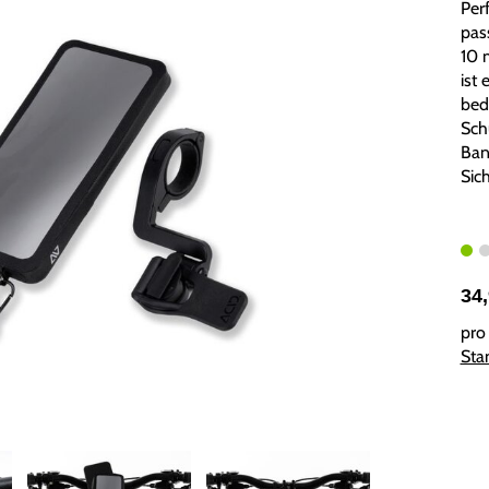
Per
pas
10 
ist
bed
Sch
Ban
Sich
34
pro 
Sta