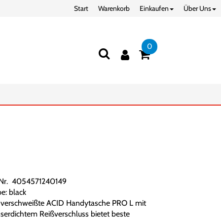
Start
Warenkorb
Einkaufen
Über Uns
0
.Nr. 4054571240149
e: black
 verschweißte ACID Handytasche PRO L mit
serdichtem Reißverschluss bietet beste