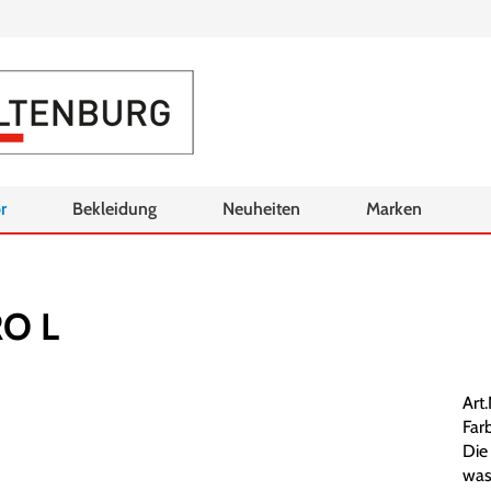
r
Bekleidung
Neuheiten
Marken
RO L
Art
Farb
Die
was