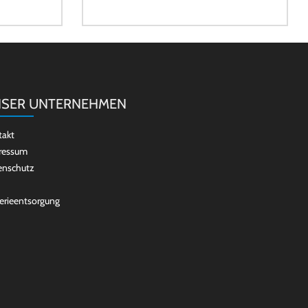
SER UNTERNEHMEN
takt
ressum
enschutz
erieentsorgung