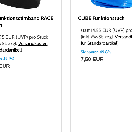
nktionsstirnband RACE
CUBE Funktionstuch
m
statt
14,95 EUR
(
UVP
) pr
(inkl. MwSt. zzgl.
Versand
,95 EUR
(
UVP
) pro Stück
für Standardartikel
)
wSt. zzgl.
Versandkosten
dardartikel
)
Sie sparen 49.8%
en 49.9%
7,50 EUR
 EUR